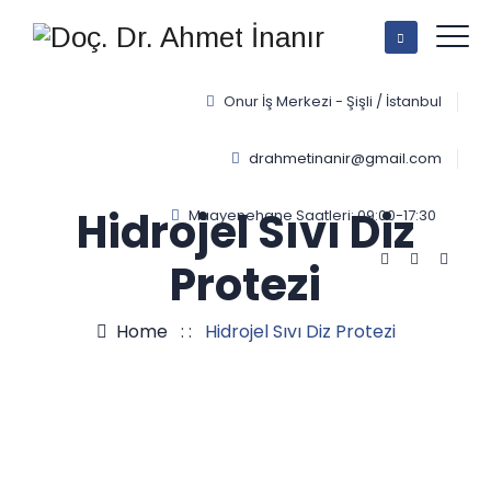
Onur İş Merkezi - Şişli / İstanbul
drahmetinanir@gmail.com
Hidrojel Sıvı Diz
Muayenehane Saatleri: 09:00-17:30
Protezi
Home
: :
Hidrojel Sıvı Diz Protezi