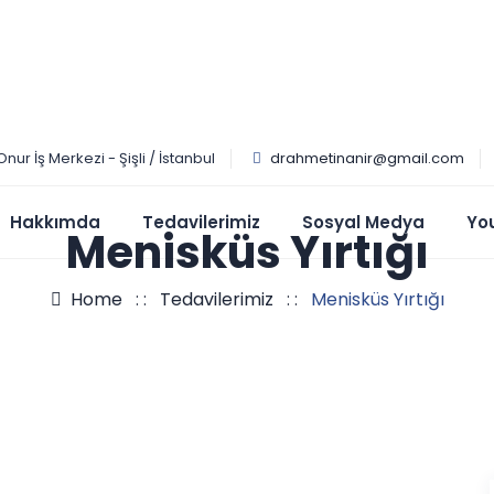
Onur İş Merkezi - Şişli / İstanbul
drahmetinanir@gmail.com
Hakkımda
Tedavilerimiz
Sosyal Medya
Yo
Menisküs Yırtığı
Home
: :
Tedavilerimiz
: :
Menisküs Yırtığı