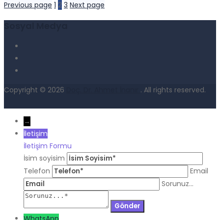
Previous page
1
2
3
Next page
Sosyal Medya
Copyright © 2026
Doç. Dr. Ahmet İnanır
. All rights reserved.
→
İletişim
İletişim Formu
İsim soyisim
Telefon
Email
Sorunuz...
WhatsApp